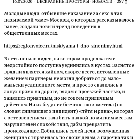
16.07.2020
БЕСКРАЙНИЕ ПРОСТОРЫ
·
НОВОСТИ
287
Молодые люди, отбывшие наказание за секс в так
называемой «яме» Москвы, о которых рассказывалось
ранее, создали новый тренд поведения в
общественных местах.
https://regionvoice.ru/msk/yama-i-dno-sinonimy.html
В сеть попало видео, на котором продолжатели
недостойного поступка уединились в кустах. Заснятое
вряд ли является хайпом, скорее всего, истомленные
желанием партнеры не могли добраться до мало-
мальски уединенного места, и просто свалились в
лопух прямо на дороге, рядом с проезжей частью, и
занялись приятным, но не совсем приличным
действом. На их беду сие бесчинство заметила (по
словам снимавшего инцидент) «тётя Ирина», которая
с остервенением стала бить палкой по мягким местам
нарушителей спокойствия, дабы прекратить
происходящее. Добившись своей цели, возмущенная
женщина отправилась по своим делам, а парочка так и