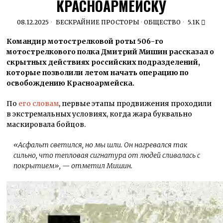
КРАСНОАРМЕЙСКУ
08.12.2025
БЕСКРАЙНИЕ ПРОСТОРЫ
·
ОБЩЕСТВО
5.1K
Командир мотострелковой роты 506-го
мотострелкового полка Дмитрий Мишин рассказал о
скрытных действиях российских подразделений,
которые позволили летом начать операцию по
освобождению Красноармейска.
По
его словам
, первые этапы продвижения проходили
в экстремальных условиях, когда жара буквально
маскировала бойцов.
«Асфальт светился, но мы шли. Он нагревался так
сильно, что тепловая сигнатура от людей сливалась с
покрытием»
, — отметил Мишин.