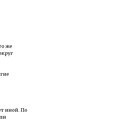
то же
округ
угие
т иной. По
или