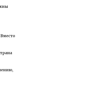
ожны
 Вместо
Страна
шению,