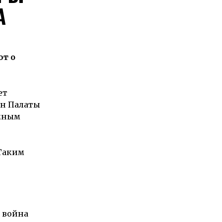
А
т о
ет
ен Палаты
омным
 Таким
 война