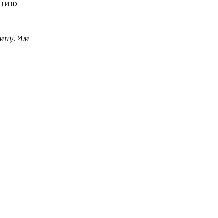
ению,
мпу. Им