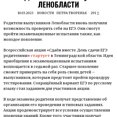
ЛЕНОБЛАСТИ
10.03.2023
НОВОСТИ
·
ПЕТРА ТВОРЕНЬЕ
291
Родители выпускников Ленобласти вновь получили
возможность проверить себя на ЕГЭ. Они смогут
пройти экзаменационные испытания также, как
молодое поколение.
Всероссийская акция «Сдаём вместе. День сдачи ЕГЭ
родителями»
стартует
в Ленинградской области. Идея
приобщения к экзаменационным испытаниям
воплощается в седьмой раз. Старшее поколение
сможет примерить на себя роль своих детей –
выпускников, которым предстоит пройти процедуру
тестирования. Сокращённый вариант ЕГЭ по русскому
языку стал заданием для участников акции.
В ходе экзамена родители получат представление об
организации его проведения и типовых заданиях.
Акция продемонстрирует все условия осуществления
проверки знаний. Кроме того, участники получат