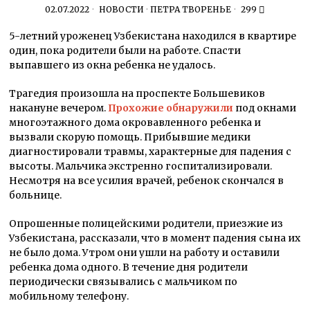
02.07.2022
НОВОСТИ
·
ПЕТРА ТВОРЕНЬЕ
299
5-летний уроженец Узбекистана находился в квартире
один, пока родители были на работе. Спасти
выпавшего из окна ребенка не удалось.
Трагедия произошла на проспекте Большевиков
накануне вечером.
Прохожие обнаружили
под окнами
многоэтажного дома окровавленного ребенка и
вызвали скорую помощь. Прибывшие медики
диагностировали травмы, характерные для падения с
высоты. Мальчика экстренно госпитализировали.
Несмотря на все усилия врачей, ребенок скончался в
больнице.
Опрошенные полицейскими родители, приезжие из
Узбекистана, рассказали, что в момент падения сына их
не было дома. Утром они ушли на работу и оставили
ребенка дома одного. В течение дня родители
периодически связывались с мальчиком по
мобильному телефону.